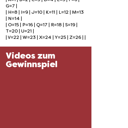
| A=1 | B=2 | C=3 | D=4 | E=5 | F=6 |
G=7 |
| H=8 | I=9 | J=10 | K=11 | L=12 | M=13
| N=14 |
| O=15 | P=16 | Q=17 | R=18 | S=19 |
T=20 | U=21 |
| V=22 | W=23 | X=24 | Y=25 | Z=26 | |
Videos zum
Gewinnspiel